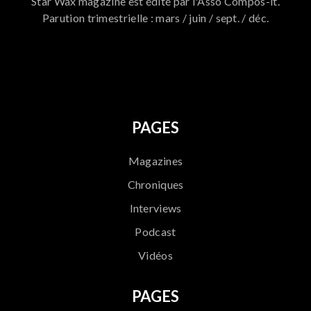
Star Wax magazine est édité par l'Asso Compos-it.
Parution trimestrielle : mars / juin / sept. / déc.
796
PAGES
Magazines
Chroniques
Interviews
Podcast
Vidéos
PAGES