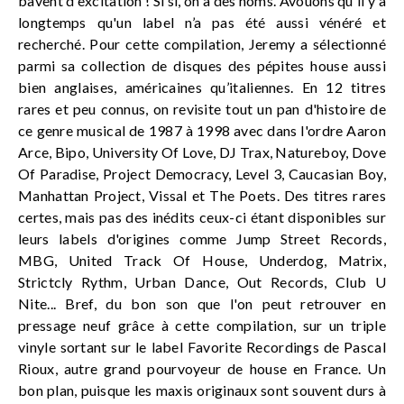
bavent d'excitation ! Si si, on a des noms. Avouons qu'il y a
longtemps qu'un label n’a pas été aussi vénéré et
recherché. Pour cette compilation, Jeremy a sélectionné
parmi sa collection de disques des pépites house aussi
bien anglaises, américaines qu’italiennes. En 12 titres
rares et peu connus, on revisite tout un pan d'histoire de
ce genre musical de 1987 à 1998 avec dans l'ordre Aaron
Arce, Bipo, University Of Love, DJ Trax, Natureboy, Dove
Of Paradise, Project Democracy, Level 3, Caucasian Boy,
Manhattan Project, Vissal et The Poets. Des titres rares
certes, mais pas des inédits ceux-ci étant disponibles sur
leurs labels d'origines comme Jump Street Records,
MBG, United Track Of House, Underdog, Matrix,
Strictcly Rythm, Urban Dance, Out Records, Club U
Nite... Bref, du bon son que l'on peut retrouver en
pressage neuf grâce à cette compilation, sur un triple
vinyle sortant sur le label Favorite Recordings de Pascal
Rioux, autre grand pourvoyeur de house en France. Un
bon plan, puisque les maxis originaux sont souvent durs à