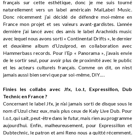
français sur cette esthétique, donc je me suis tourné
naturellement vers un label américain MalLabel Music.
Donc récemment j’ai décidé de défendre moi-même en
France mon projet et ses valeurs avant-gardistes. L’année
dernière j’ai lancé avec des amis le label Arachnids music
avec lequel nous avons sorti « Continental Drifts », le dernier
et deuxième album d’Uzulprod, en collaboration avec
Hammerbass records. Pour l’Ep « Panorama », j’avais envie
de le sortir seul, pour avoir plus de proximité avec le public
et les acteurs culturels français. Comme on dit, on n’est
jamais aussi bien servi que par soi-même, DIY….
Finies les collabs avec Jfx, I.o.t, Expressillon, Dub
Technic en France ?
Concernant le label Jfx, je n’ai jamais sorti de disque sous le
nom d’Uzul chez eux, mais plus ceux de Kaly Live Dub. Pour
I.o.t, qui sait, peut-être dans le futur, mais rien au programme
aujourd’hui. Enfin, malheureusement, pour Expressillon et
Dubtechnic, le patron et ami Reno nous a quitté récemment.