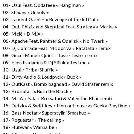
01- Uzul Feat. Oddateee « Hang man »
02- Shades « Unholy »
03- Laurent Garnier « Revenge of the lol Cat »
04- Dub Phizix and Skeptical Feat. Strategy « Marka »
05- Mélé « D.M.X »
06- Apache Feat. Panther & Odalisk « No Twerk »
07- Dj Comrade Feat. Mc doriva « Ratatata » remix
08- Gucci Mane « Quiet » Taste Tester remix
09- Flosstradamus & Dj Sliink « Test me »
10- Uzul « Tribal Shuffle »
11- Dirty Audio & Loudpvck « Buck »
12- OutKast « Bomb baghdad » David Strafer remix
13- Bro safari « Burn the Block »
14- M.I.A « Yala » Bro safari & Valentino Khan remix
15- Detzky & Swift key « Horror House vs Geeky Playtime »
16- Bass Nectar « Superstylin' Smashup »
17- Roguestar « The calling »
18- Hubwar « Wanna be »