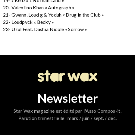
19- J Kenzo « No man Land »
20- Valentino Khan « Autograph »
21- Gwann, Loud g & Yoduh « Drug in the Club »
22- Loudpvck « Becky »
23- Uzul Feat. Dashia Nicole « Sorrow »
Newsletter
Star Wax magazine est édité par l'Asso Compos-it.
Parution trimestrielle : mars / juin / sept. / déc.
796