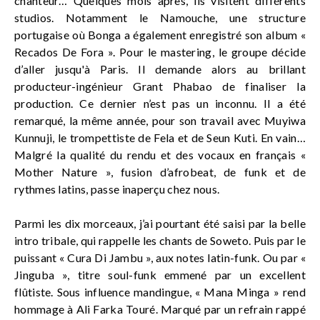
chanteur… Quelques mois après, ils visitent différents
studios. Notamment le Namouche, une structure
portugaise où Bonga a également enregistré son album «
Recados De Fora ». Pour le mastering, le groupe décide
d’aller jusqu'à Paris. Il demande alors au brillant
producteur-ingénieur Grant Phabao de finaliser la
production. Ce dernier n’est pas un inconnu. Il a été
remarqué, la même année, pour son travail avec Muyiwa
Kunnuji, le trompettiste de Fela et de Seun Kuti. En vain…
Malgré la qualité du rendu et des vocaux en français «
Mother Nature », fusion d’afrobeat, de funk et de
rythmes latins, passe inaperçu chez nous.
Parmi les dix morceaux, j’ai pourtant été saisi par la belle
intro tribale, qui rappelle les chants de Soweto. Puis par le
puissant « Cura Di Jambu », aux notes latin-funk. Ou par «
Jinguba », titre soul-funk emmené par un excellent
flûtiste. Sous influence mandingue, « Mana Minga » rend
hommage à Ali Farka Touré. Marqué par un refrain rappé