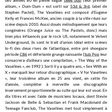
des années 80 en pleine vague
twee pop
(leur premier
album, « Dum-Dum » est sorti sur
53d & 3rd
, label de
Stephen Pastel), The Vaselines est composé d’Eugene
Kelly et Frances McKee, ancien couple à la ville réuni sur
scène depuis 2010. Aussi doués mélodiquement que leurs
congénères (Orange Juice ou The Pastels, donc) mais
bien plus influencés par le rock US, notamment le Velvet
Underground, ils sont le trait d’union idéal entre scènes
lo-fi des deux rives de l’atlantique, entre pré shoegaze
période
C86
et déferlante grunge naissante (
Sub Pop
leur
consacrera d’ailleurs une compilation, « The Way of the
Vaselines », en 1992 ). Sorti il y a quatre ans, « Sex With an
X » marquait leur retour discographique. « V for Vaselines
», leur troisième album en 25 ans vient, en cette fin
d’année, compléter à merveille une discographie
inversement proportionnelle au culte qui leur est voué. En
dix titres et avec l’aide de musiciens locaux, dont Stevie
Jackson de Belle & Sebastian et Frank Macdonald de
Teenage Fanclub, The Vaselines met tout simplement à