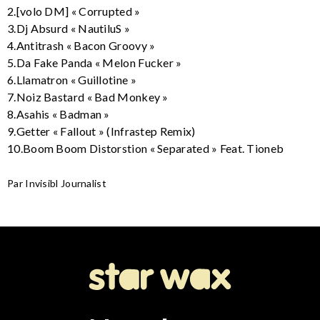
2.[volo DM] « Corrupted »
3.Dj Absurd « NautiluS »
4.Antitrash « Bacon Groovy »
5.Da Fake Panda « Melon Fucker »
6.Llamatron « Guillotine »
7.Noiz Bastard « Bad Monkey »
8.Asahis « Badman »
9.Getter « Fallout » (Infrastep Remix)
10.Boom Boom Distorstion « Separated » Feat. Tioneb
Par Invisibl Journalist