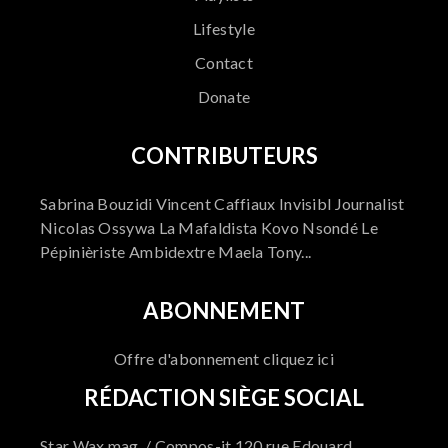
Lifestyle
Contact
Donate
CONTRIBUTEURS
Sabrina Bouzidi Vincent Caffiaux Invisibl Journalist
Nicolas Ossywa La Mafaldista Kovo Nsondé Le
Pépinièriste Ambidextre Maela Tony...
ABONNEMENT
Offre d'abonnement cliquez ici
RÉDACTION SIÈGE SOCIAL
Star Wax mag. / Compos-it 120 rue Edouard