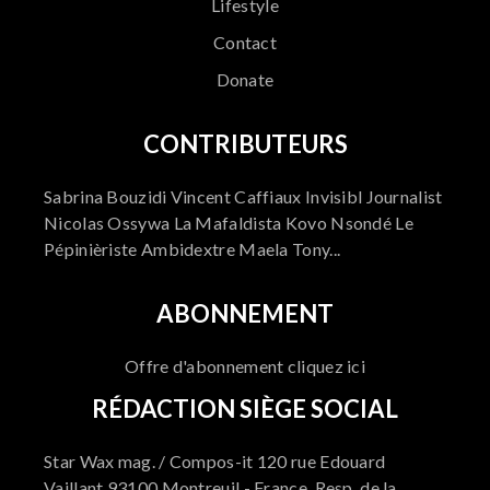
Lifestyle
Contact
Donate
CONTRIBUTEURS
Sabrina Bouzidi Vincent Caffiaux Invisibl Journalist
Nicolas Ossywa La Mafaldista Kovo Nsondé Le
Pépinièriste Ambidextre Maela Tony...
ABONNEMENT
Offre d'abonnement cliquez ici
RÉDACTION SIÈGE SOCIAL
Star Wax mag. / Compos-it 120 rue Edouard
Vaillant 93100 Montreuil - France. Resp. de la