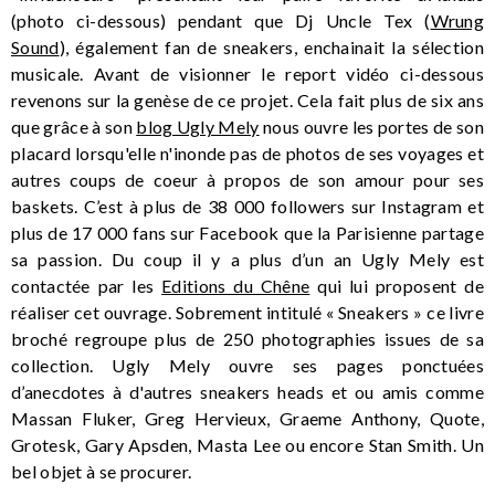
(photo ci-dessous) pendant que Dj Uncle Tex (
Wrung
Sound
), également fan de sneakers, enchainait la sélection
musicale. Avant de visionner le report vidéo ci-dessous
revenons sur la genèse de ce projet. Cela fait plus de six ans
que grâce à son
blog Ugly Mely
nous ouvre les portes de son
placard lorsqu'elle n'inonde pas de photos de ses voyages et
autres coups de coeur à propos de son amour pour ses
baskets. C’est à plus de 38 000 followers sur Instagram et
plus de 17 000 fans sur Facebook que la Parisienne partage
sa passion. Du coup il y a plus d’un an Ugly Mely est
contactée par les
Editions du Chêne
qui lui proposent de
réaliser cet ouvrage. Sobrement intitulé « Sneakers » ce livre
broché regroupe plus de 250 photographies issues de sa
collection. Ugly Mely ouvre ses pages ponctuées
d’anecdotes à d'autres sneakers heads et ou amis comme
Massan Fluker, Greg Hervieux, Graeme Anthony, Quote,
Grotesk, Gary Apsden, Masta Lee ou encore Stan Smith. Un
bel objet à se procurer.