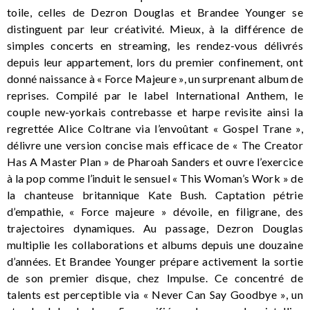
toile, celles de Dezron Douglas et Brandee Younger se
distinguent par leur créativité. Mieux, à la différence de
simples concerts en streaming, les rendez-vous délivrés
depuis leur appartement, lors du premier confinement, ont
donné naissance à « Force Majeure », un surprenant album de
reprises. Compilé par le label International Anthem, le
couple new-yorkais contrebasse et harpe revisite ainsi la
regrettée Alice Coltrane via l’envoûtant « Gospel Trane »,
délivre une version concise mais efficace de « The Creator
Has A Master Plan » de Pharoah Sanders et ouvre l’exercice
à la pop comme l’induit le sensuel « This Woman’s Work » de
la chanteuse britannique Kate Bush. Captation pétrie
d’empathie, « Force majeure » dévoile, en filigrane, des
trajectoires dynamiques. Au passage, Dezron Douglas
multiplie les collaborations et albums depuis une douzaine
d’années. Et Brandee Younger prépare activement la sortie
de son premier disque, chez Impulse. Ce concentré de
talents est perceptible via « Never Can Say Goodbye », un