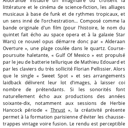
Aldorande instaure un imaginaire où croisent la
littérature et le cinéma de science-fiction, les alliages
musicaux à base de funk et de rythmes tropicaux, et
un sens inné de l’orchestration… Composé comme la
bande originale d’un film (pour l’histoire, le nom du
quintet fait écho au space opera et à la galaxie Star
Wars) ce nouvel opus démarre donc par « Alderaan
Overture », une plage coulée dans le quartz. Course-
poursuite haletante, « Gulf Of Mexico » est propulsé
par le jeu de batterie tellurique de Mathieu Edouard et
par les claviers du très sollicité Florian Pellissier. Alors
que le single « Sweet Spot » et ses arrangements
laidback délivrent leur lot d’images, à laisser coi
nombre de prétendants. Si les sonorités font
naturellement écho aux productions des années
soixante-dix, notamment aux sessions de Herbie
Hancock période «
Thrust
», la créativité présente
permet à la formation parisienne d’éviter les chausse-
trappes vintage voire fusion. Le rendu est perceptible