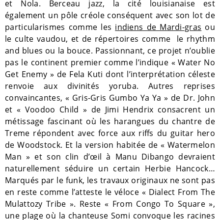
et Nola. Berceau jazz, la cité louisianaise est
également un pôle créole conséquent avec son lot de
particularismes comme les
indiens de Mardi-gras
ou
le culte vaudou, et de répertoires comme
le rhythm
and blues ou la bouce. Passionnant, ce projet n’oublie
pas le continent premier comme l’indique « Water No
Get Enemy » de Fela Kuti dont l’interprétation céleste
renvoie aux divinités yoruba. Autres reprises
convaincantes, « Gris-Gris Gumbo Ya Ya » de Dr. John
et « Voodoo Child » de Jimi Hendrix consacrent un
métissage fascinant où les harangues du chantre de
Treme répondent avec force aux riffs du guitar hero
de Woodstock. Et la version habitée de « Watermelon
Man » et son clin d’œil à Manu Dibango devraient
naturellement séduire un certain Herbie Hancock…
Marqués par le funk, les travaux originaux ne sont pas
en reste comme l’atteste le véloce « Dialect From The
Mulattozy Tribe ». Reste « From Congo To Square »,
une plage où la chanteuse Somi convoque les racines