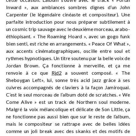
Inward », aux ambiances sombres dignes d’un John
Carpenter (le légendaire cinéaste et compositeur). Une
parfaite introduction pour nous préparer subtilement à
un cosmic trip sauvage avec le deuxième morceau, arabo-
éthiopisant. « The Roaming Hoard », avec un gogo funk
bien senti, est riche en arrangements. « Peace Of What »,
aux accents cinématographiques, oscille entre soul et
rythmes hypnotiques. Un titre soutenu par la belle voix de
Jordan Brown. Ça fonctionne à merveille, et ça me
renvoie à ce que
Rjd2
a souvent composé. « The
Sheboygan Left», lui, sonne très acid jazz grâce à ses
cuivres accompagnés de claviers à la façon Jamiroquai.
C’est le seul morceau de l’album doté de scratches. « We
Come Alive » est un track de Northern soul moderne.
Malgré la voix mélancolique et délicate de Son Little, ça
ne fonctionne pas aussi bien que sur le reste de l’album,
mais le compositeur se rattrape avec de belles idées
comme un joli break avec des skanks et des motifs de