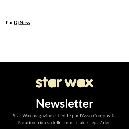
Par
Dj Ness
Newsletter
Star Wax magazine est édité par l'Asso Compos-it.
Parution trimestrielle : mars / juin / sept. / déc.