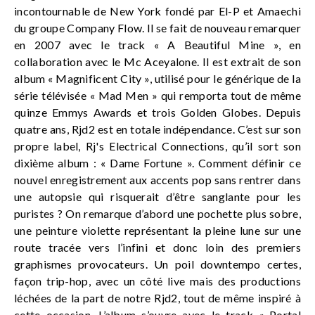
incontournable de New York fondé par El-P et Amaechi
du groupe Company Flow. Il se fait de nouveau remarquer
en 2007 avec le track « A Beautiful Mine », en
collaboration avec le Mc Aceyalone. Il est extrait de son
album « Magnificent City », utilisé pour le générique de la
série télévisée « Mad Men » qui remporta tout de même
quinze Emmys Awards et trois Golden Globes. Depuis
quatre ans, Rjd2 est en totale indépendance. C’est sur son
propre label, Rj's Electrical Connections, qu’il sort son
dixième album : « Dame Fortune ». Comment définir ce
nouvel enregistrement aux accents pop sans rentrer dans
une autopsie qui risquerait d’être sanglante pour les
puristes ? On remarque d’abord une pochette plus sobre,
une peinture violette représentant la pleine lune sur une
route tracée vers l’infini et donc loin des premiers
graphismes provocateurs. Un poil downtempo certes,
façon trip-hop, avec un côté live mais des productions
léchées de la part de notre Rjd2, tout de même inspiré à
cette occasion. L’album s’ouvre avec le track « Portal