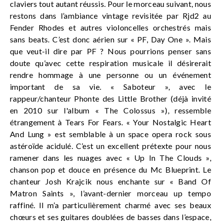
claviers tout autant réussis. Pour le morceau suivant, nous
restons dans l’ambiance vintage revisitée par Rjd2 au
Fender Rhodes et autres violoncelles orchestrés mais
sans beats. C’est donc aérien sur « PF, Day One ». Mais
que veut-il dire par PF ? Nous pourrions penser sans
doute qu’avec cette respiration musicale il désirerait
rendre hommage à une personne ou un événement
important de sa vie. « Saboteur », avec le
rappeur/chanteur Phonte des Little Brother (déjà invité
en 2010 sur l'album « The Colossus »), ressemble
étrangement à Tears For Fears. « Your Nostalgic Heart
And Lung » est semblable à un space opera rock sous
astéroïde acidulé. C’est un excellent prétexte pour nous
ramener dans les nuages avec « Up In The Clouds »,
chanson pop et douce en présence du Mc Blueprint. Le
chanteur Josh Krajcik nous enchante sur « Band Of
Matron Saints », l’avant-dernier morceau up tempo
raffiné. Il m’a particulièrement charmé avec ses beaux
chœurs et ses guitares doublées de basses dans l’espace,