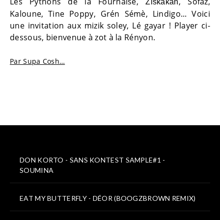
Les Pythons de la Fournaise,
, Sofaz,
Ziskakan
Kaloune, Tine Poppy, Grén Sémè, Lindigo... Voici
une invitation aux mizik soley, Lé gayar ! Player ci-
dessous, bienvenue à zot à la Rényon.
Par Supa Cosh…
DON KORTO - SANS KONTEST SAMPLE#1 -
SOUMINA
EAT MY BUTTERFLY - DÉOR (BOOGZBROWN REMIX)