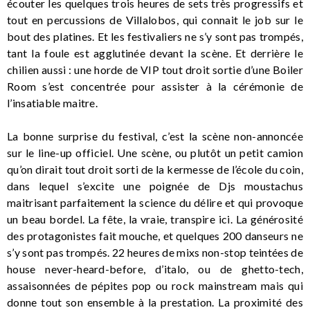
écouter les quelques trois heures de sets très progressifs et
tout en percussions de Villalobos, qui connait le job sur le
bout des platines. Et les festivaliers ne s’y sont pas trompés,
tant la foule est agglutinée devant la scène. Et derrière le
chilien aussi : une horde de VIP tout droit sortie d’une Boiler
Room s’est concentrée pour assister à la cérémonie de
l’insatiable maitre.
La bonne surprise du festival, c’est la scène non-annoncée
sur le line-up officiel. Une scène, ou plutôt un petit camion
qu’on dirait tout droit sorti de la kermesse de l’école du coin,
dans lequel s’excite une poignée de Djs moustachus
maitrisant parfaitement la science du délire et qui provoque
un beau bordel. La fête, la vraie, transpire ici. La générosité
des protagonistes fait mouche, et quelques 200 danseurs ne
s’y sont pas trompés. 22 heures de mixs non-stop teintées de
house never-heard-before, d’italo, ou de ghetto-tech,
assaisonnées de pépites pop ou rock mainstream mais qui
donne tout son ensemble à la prestation. La proximité des