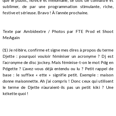
que le public, novice et mélomane, se doit de connaître et
sublimer, de par une programmation stimulante, riche,
festive et sérieuse. Bravo ! À l’année prochaine.
Texte par Ambidextre / Photos par FTE Prod et Shoot
MeAgain
(
1
) Je réitère, confirme et signe mes dires à propos du terme
Djette : pourquoi vouloir féminiser un acronyme ? Dj est
l’acronyme de disc jockey. Mais féminise-t-on le mot Pdg en
Pdgette ? L’avez-vous déjà entendu ou lu ? Petit rappel de
base : le suffixe « ette » signifie petit. Exemple : maison
donne maisonnette. Ah j’ai compris ! Donc ceux qui utilisent
le terme de Djette n’auraient-ils pas un petit kiki ? Une
kékette quoi !