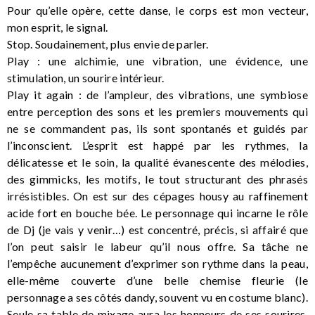
Pour qu’elle opère, cette danse, le corps est mon vecteur,
mon esprit, le signal.
Stop. Soudainement, plus envie de parler.
Play : une alchimie, une vibration, une évidence, une
stimulation, un sourire intérieur.
Play it again : de l’ampleur, des vibrations, une symbiose
entre perception des sons et les premiers mouvements qui
ne se commandent pas, ils sont spontanés et guidés par
l’inconscient. L’esprit est happé par les rythmes, la
délicatesse et le soin, la qualité évanescente des mélodies,
des gimmicks, les motifs, le tout structurant des phrasés
irrésistibles. On est sur des cépages housy au raffinement
acide fort en bouche bée. Le personnage qui incarne le rôle
de Dj (je vais y venir…) est concentré, précis, si affairé que
l’on peut saisir le labeur qu’il nous offre. Sa tâche ne
l’empêche aucunement d’exprimer son rythme dans la peau,
elle-même couverte d’une belle chemise fleurie (le
personnage a ses côtés dandy, souvent vu en costume blanc).
Seule sa table de mixage aura les honneurs de ses sourires,