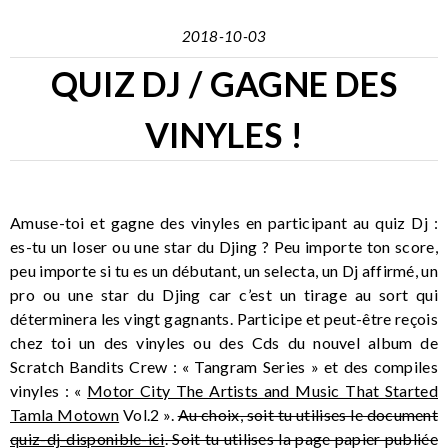
2018-10-03
QUIZ DJ / GAGNE DES
VINYLES !
Amuse-toi et gagne des vinyles en participant au quiz Dj :
es-tu un loser ou une star du Djing ? Peu importe ton score,
peu importe si tu es un débutant, un selecta, un Dj affirmé, un
pro ou une star du Djing car c’est un tirage au sort qui
déterminera les vingt gagnants. Participe et peut-être reçois
chez toi un des vinyles ou des Cds du nouvel album de
Scratch Bandits Crew : « Tangram Series » et des compiles
vinyles : «
Motor City The Artists and Music That Started
Tamla Motown
Vol.2 ».
Au choix, soit tu utilises le document
quiz-dj-disponible-ici
. Soit tu utilises la page papier publiée