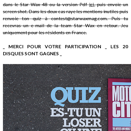
dans le Star Wax 48 ou la version Pdf
ici
, puis envoie un
screen shot. Dans les deux cas raye les mentions inutiles puis
renvoie ton quiz à
contest@starwaxmag.com
. Puis tu
recevras un e-mail de la team Star Wax en retour. Jeu
uniquement pour les résidents en France.
_ MERCI POUR VOTRE PARTICIPATION _ LES 20
DISQUES SONT GAGNES _