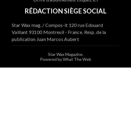
RÉDACTION SIÈGE SOCIAL
Star Wax mag. / Compos-it 120 rue Edouard
Vaillant 93100 Montreuil - France. Resp. de la
publication Juan Marcos Aubert
Star Wax Magazine.
Powered by What The Web