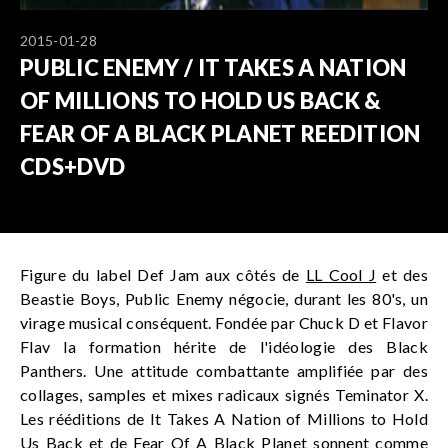
2015-01-28
PUBLIC ENEMY / IT TAKES A NATION
OF MILLIONS TO HOLD US BACK &
FEAR OF A BLACK PLANET REEDITION
CDS+DVD
Figure du label Def Jam aux côtés de
LL Cool J
et des
Beastie Boys, Public Enemy négocie, durant les 80's, un
virage musical conséquent. Fondée par Chuck D et Flavor
Flav la formation hérite de l'idéologie des Black
Panthers. Une attitude combattante amplifiée par des
collages, samples et mixes radicaux signés Teminator X.
Les rééditions de It Takes A Nation of Millions to Hold
Us Back et de Fear Of A Black Planet sonnent comme