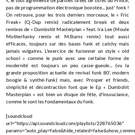
», le tout agrémenté de paroles tirées de titres du Prince,
pas de programmation électronique boostée... just' fonk !
On retrouve, pour les trois derniers morceaux, le « Fric
Freak» (Q-Dup remix) radicalement break et deux
remixes de « Dumbshit Masterplan » feat. Ira Lee (Moule
Motherfunky remix et M.Burns remix) tout aussi
efficaces, toujours sur des bases funk et catchy mais
jamais vulgaires. L'exercice de fusionner un style « old
school » comme le punk avec une certaine forme de
modernité est toujours un peu casse-gueule... (vu la
grande proposition actuelle de revival funk 80', modern
boogie & synthé-funk) mais, avec Prosper et friends,
simplicité et décontraction font que le Ep « Dumbshit
Masterplan » est bien un disque de fête, d'insouciance,
comme le sont les fondamentaux du fonk.
[soundcloud
url="https://api.soundcloud.com/playlists/228765036"
params="auto_play=false&hide_related=false&show_comme