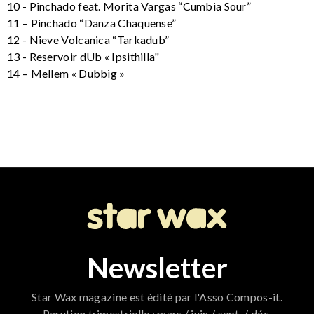
10 - Pinchado feat. Morita Vargas “Cumbia Sour”
11 – Pinchado “Danza Chaquense”
12 - Nieve Volcanica “Tarkadub”
13 - Reservoir dUb « Ipsithilla"
14 – Mellem « Dubbig »
Newsletter
Star Wax magazine est édité par l'Asso Compos-it.
Parution trimestrielle : mars / juin / sept. / déc.