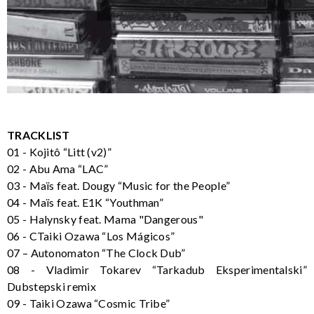
TRACKLIST
01 - Kojitô “Litt (v2)”
02 - Abu Ama “LAC”
03 - Maïs feat. Dougy “Music for the People”
04 - Maïs feat. E1K “Youthman”
05 - Halynsky feat. Mama "Dangerous"
06 - CTaiki Ozawa “Los Mágicos”
07 – Autonomaton “The Clock Dub”
08 - Vladimir Tokarev “Tarkadub Eksperimentalski”
Dubstepski remix
09 - Taiki Ozawa “Cosmic Tribe”