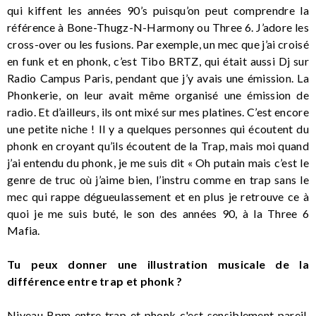
qui kiffent les années 90’s puisqu’on peut comprendre la
référence à Bone-Thugz-N-Harmony ou Three 6. J’adore les
cross-over ou les fusions. Par exemple, un mec que j’ai croisé
en funk et en phonk, c’est Tibo BRTZ, qui était aussi Dj sur
Radio Campus Paris, pendant que j’y avais une émission. La
Phonkerie, on leur avait même organisé une émission de
radio. Et d’ailleurs, ils ont mixé sur mes platines. C’est encore
une petite niche ! Il y a quelques personnes qui écoutent du
phonk en croyant qu’ils écoutent de la Trap, mais moi quand
j’ai entendu du phonk, je me suis dit « Oh putain mais c’est le
genre de truc où j’aime bien, l’instru comme en trap sans le
mec qui rappe dégueulassement et en plus je retrouve ce à
quoi je me suis buté, le son des années 90, à la Three 6
Mafia.
Tu peux donner une illustration musicale de la
différence entre trap et phonk ?
Niveau Bpm entre trap et phonk c'est sensiblement pareil,