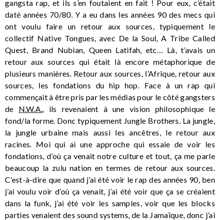
gangsta rap, et ils s’en foutaient en fait ! Pour eux, c’était
daté années 70/80. Y a eu dans les années 90 des mecs qui
ont voulu faire un retour aux sources, typiquement le
collectif Native Tongues, avec De la Soul, A Tribe Called
Quest, Brand Nubian, Queen Latifah, etc… Là, t’avais un
retour aux sources qui était là encore métaphorique de
plusieurs manières. Retour aux sources, l’Afrique, retour aux
sources, les fondations du hip hop. Face à un rap qui
commençait à être pris par les médias pour le côté gangsters
de
N.W.A.
, ils revenaient à une vision philosophique le
fond/la forme. Donc typiquement Jungle Brothers. La jungle,
la jungle urbaine mais aussi les ancêtres, le retour aux
racines. Moi qui ai une approche qui essaie de voir les
fondations, d’où ça venait notre culture et tout, ça me parle
beaucoup la zulu nation en termes de retour aux sources.
C’est-à-dire que quand j’ai été voir le rap des années 90, ben
j’ai voulu voir d’où ça venait, j’ai été voir que ça se créaient
dans la funk, j’ai été voir les samples, voir que les blocks
parties venaient des sound systems, de la Jamaïque, donc j’ai