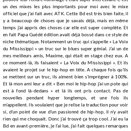
un des mixes les plus importants pour moi avec le mixe
officiel que j'ai fait avec ATK. Cette Bd est très bien faite, il
y a beaucoup de choses que je savais déjà, mais en même
temps j’ai appris des choses car elle est super complète. Et
en fait Papa Guédé édition avait déjà bossé dans ce style de
niche thématique. Notamment un truc qui s’appelle « La Voix
du Mississippi » un truc sur le blues super génial. J’ai un de
mes meilleurs amis, Maxime, qui était en stage chez eux. A
ce moment-là, ils faisaient « La Voix du Mississippi ». Et ils
avaient le projet sur le hip-hop en tête. A chaque fois qu’ils
se mettent sur un truc, ils aiment bien s’imprégner à 100%.
Et là mon ami leur a dit « Ben moi le hip-hop j’ai un pote qui
est à fond là-dedans » et là ils ont pris contact. Pas de
nouvelles pendant hyper longtemps, et une fois ils
m’appellent. Ils voulaient que je relise la traduction pour voir
si, d’un point de vue d’un passionné de hip-hop, il n’y avait
rien qui me choquait. Donc j’ai trouvé ça trop cool. J’ai eu la
Bd en avant-première, je l’ai lue, j’ai fait quelques remarques