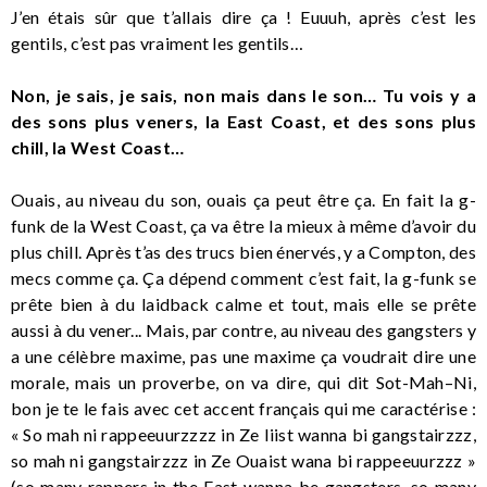
J’en étais sûr que t’allais dire ça ! Euuuh, après c’est les
gentils, c’est pas vraiment les gentils…
Non, je sais, je sais, non mais dans le son… Tu vois y a
des sons plus veners, la East Coast, et des sons plus
chill, la West Coast…
Ouais, au niveau du son, ouais ça peut être ça. En fait la g-
funk de la West Coast, ça va être la mieux à même d’avoir du
plus chill. Après t’as des trucs bien énervés, y a Compton, des
mecs comme ça. Ça dépend comment c’est fait, la g-funk se
prête bien à du laidback calme et tout, mais elle se prête
aussi à du vener... Mais, par contre, au niveau des gangsters y
a une célèbre maxime, pas une maxime ça voudrait dire une
morale, mais un proverbe, on va dire, qui dit Sot-Mah–Ni,
bon je te le fais avec cet accent français qui me caractérise :
« So mah ni rappeeuurzzzz in Ze Iiist wanna bi gangstairzzz,
so mah ni gangstairzzz in Ze Ouaist wana bi rappeeuurzzz »
(so many rappers in the East wanna be gangsters, so many