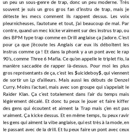
un peu un sous-genre de trap, donc un peu moderne. Très
souvent je suis un gros gros fan d’instru de trap, mais je
déteste les mecs comment ils rappent dessus. Les voix
pleurnicheuses, l’autotune et tout, j’ai beaucoup de mal. Par
contre, quand un mec kicke vraiment sur des instrus trap, ou
des BPM type trap comme en Drill anglaise ça j’adore. C’est
pour ça que j’écoute les Anglais car eux ils déboîtent les
instrus comme ça ! Et dans la phonk y a un pont avec le rap
90’s, comme Three 6 Mafia. Ce qu’on appelle le triplet flo, la
manière saccadée de rapper là-dessus. Pour moi les plus
gros représentants de ça, c’est les $uicideboy$, qui viennent
de sortir un Lp d'ailleurs. Mais aussi les débuts de Denzel
Curry. Moins l’actuel, mais avec son groupe qui s’appelait le
Raider Klan. Ça c’est totalement dans l’air du temps mais
légèrement décalé. Et donc tu peux le jouer et faire kiffer
des gens qui écoutent et aiment la Trap mais ç’en est pas
vraiment. Ça kicke dessus. Et en même temps, tu peux ravir
les gens qui aiment la vibe anglaise, qui est très à la mode, en
le passant avec de la drill. Et tu peux faire un pont avec ceux