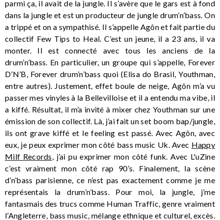
parmi ça, il avait de la jungle. Il s’avère que le gars est à fond
dans la jungle et est un producteur de jungle drum’n’bass. On
a trippé et on a sympathisé. Il s’appelle Agôn et fait partie du
collectif Few Tips to Heal. C’est un jeune, il a 23 ans, il va
monter. Il est connecté avec tous les anciens de la
drum’n’bass. En particulier, un groupe qui s’appelle, Forever
D’N’B, Forever drum’n’bass quoi (Elisa do Brasil, Youthman,
entre autres). Justement, effet boule de neige, Agôn m’a vu
passer mes vinyles à la Bellevilloise et il a entendu ma vibe, il
a kiffé. Résultat, il m’a invité à mixer chez Youthman sur une
émission de son collectif. Là, j’ai fait un set boom bap/jungle,
ils ont grave kiffé et le feeling est passé. Avec Agôn, avec
eux, je peux exprimer mon côté bass music Uk. Avec
Happy
Milf Records
, j’ai pu exprimer mon côté funk. Avec L'uZine
c’est vraiment mon côté rap 90’s. Finalement, la scène
d’n’bass parisienne, ce n’est pas exactement comme je me
représentais la drum’n’bass. Pour moi, la jungle, j’me
fantasmais des trucs comme Human Traffic, genre vraiment
l’Angleterre, bass music, mélange ethnique et culturel, excès.