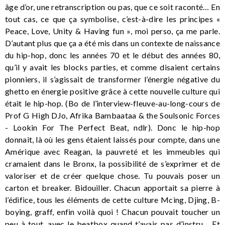
âge d’or, une retranscription ou pas, que ce soit raconté… En
tout cas, ce que ça symbolise, c’est-à-dire les principes «
Peace, Love, Unity & Having fun », moi perso, ça me parle.
D’autant plus que ça a été mis dans un contexte de naissance
du hip-hop, donc les années 70 et le début des années 80,
qu’il y avait les blocks parties, et comme disaient certains
pionniers, il s’agissait de transformer l’énergie négative du
ghetto en énergie positive grâce à cette nouvelle culture qui
était le hip-hop. (Bo de l’interview-fleuve-au-long-cours de
Prof G High DJo, Afrika Bambaataa & the Soulsonic Forces
- Lookin For The Perfect Beat, ndlr). Donc le hip-hop
donnait, là où les gens étaient laissés pour compte, dans une
Amérique avec Reagan, la pauvreté et les immeubles qui
cramaient dans le Bronx, la possibilité de s’exprimer et de
valoriser et de créer quelque chose. Tu pouvais poser un
carton et breaker. Bidouiller. Chacun apportait sa pierre à
l’édifice, tous les éléments de cette culture Mcing, Djing, B-
boying, graff, enfin voilà quoi ! Chacun pouvait toucher un
peu à tout, avec le beatbox quand t’avais pas d’instru… Et