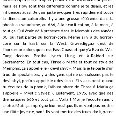
mais les flow sont très différents comme je te disais, et les
influences aussi. Je vais juste évoquer très rapidement toute
la dimension culturelle. Il y a une grosse référence dans la
phonk au satanisme, au 666, à la scarification, à la mort, à
tout ça. Qui était déjà présente dans le Memphis des années
90, qui fait partie du horror-core. Même si y a du horror-
core sur la East, sur la West, Gravediggaz c’est de
l’horrorcore alors que c’est East Coast et que y'a Rza du Wu-
Tang dedans. Brotha Lynch Hung et X-Raided sur
Sacramento. En tout cas, Three 6 Mafia et tout ce style de
Memphis, ça s’appelle le « devil shyt ». Mais là je te parle d’un
truc de spécialistes, y a des gens qui ne connaissent pas le
devil shyt, parfois appelé le « devilish ». Et y a un pont, quand
tu écoutes de la phonk, l’album phare de Three 6 Mafia ça
s’appelle « Mystic Stylez », justement, 1995, avec que des
thématiques 666 et tout ça…. Voilà ! Moi je l’écoute sans y
croire. Mais ça imprègne leur musique. Ils ne vont pas mettre
une flûte joyeuse, nan ! Ils vont mettre des trucs dark, parce