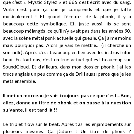
que c’est « Mystic Stylez » et 666 c’est écrit avec du sang.
Voilà c’est pour ça que je comprends et que je kiffe
musicalement ! Et quand t’écoutes de la phonk, il y a
beaucoup cette symbolique. Et, juste aussi, ils se sont
beaucoup mélangés, ce qu’il n’y avait pas dans les années 90,
avec la scène métal punk actuelle qui gueule. Ça j’aime moins
mais pourquoi pas. Alors je vais te mettre… (il cherche un
son, ndlr). Après c’est beaucoup en lien avec les instrus futur
beat. En tout cas, c’est un truc actuel qui est beaucoup sur
SoundCloud. Et d’ailleurs, dans mon dossier phonk, j’ai les
trucs anglais un peu comme ça de Drill aussi parce que je les
mets ensemble.
Il met un morceau je sais toujours pas ce que c’est…Bon,
allez, donne un titre de phonk et on passe à la question
suivante, il est tard là !!
Le triplet flow sur le beat. Après t’as les enjambements sur
plusieurs mesures. Ça j’adore ! Un titre de phonk ?