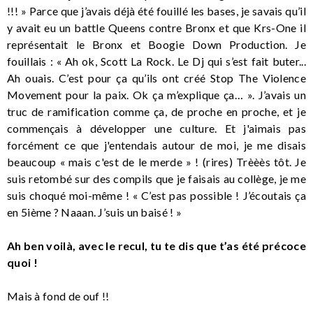
!!! » Parce que j’avais déjà été fouillé les bases, je savais qu’il
y avait eu un battle Queens contre Bronx et que Krs-One il
représentait le Bronx et Boogie Down Production. Je
fouillais : « Ah ok, Scott La Rock. Le Dj qui s’est fait buter...
Ah ouais. C’est pour ça qu’ils ont créé Stop The Violence
Movement pour la paix. Ok ça m’explique ça… ». J’avais un
truc de ramification comme ça, de proche en proche, et je
commençais à développer une culture. Et j'aimais pas
forcément ce que j'entendais autour de moi, je me disais
beaucoup « mais c'est de le merde » ! (rires) Trèèès tôt. Je
suis retombé sur des compils que je faisais au collège, je me
suis choqué moi-même ! « C’est pas possible ! J’écoutais ça
en 5ième ? Naaan. J’suis un baisé ! »
Ah ben voilà, avec le recul, tu te dis que t’as été précoce
quoi !
Mais à fond de ouf !!