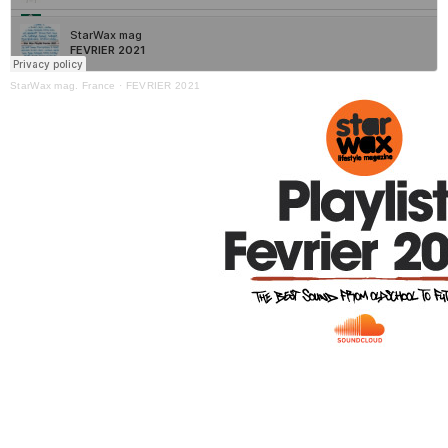
StarWax mag. France
·
FEVRIER 2021