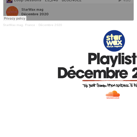
StarWax mag. France
·
Décembre 2020