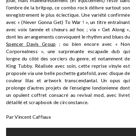
joué, mais malheureusement (et injustement) resté dans
l’ombre de la britpop, ce combo rock délivre surtout son
enregistrement le plus éclectique. Une variété confirmée
avec « (Never Gonna Get) To War ! », un titre entraînant
avec voix tannée et chœurs ad hoc ; via « Get Along »,
dont les arrangements convoquent le rhythm and blues du
Spencer Davis Group
; ou bien encore avec « Non
Corporealness », une surprenante escapade dub qui
lorgne du côté des sorciers du genre, et notamment de
King Tubby. Réalisée avec soin, cette reprise vinyle est
proposée via une belle pochette gatefold, avec disque de
couleur lilas et artwork transcendantal. Un opus qui
prolonge d’autres projets de l’enseigne londonienne dont
un opulent coffret consacré au revival mod, avec livret
détaillé et scrapbook de circonstance.
Par Vincent Caffiaux