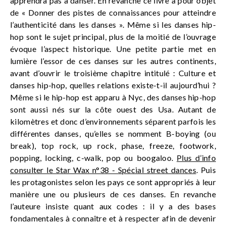
apprendra pas à danser. En revanche ce livre a pour objet
de « Donner des pistes de connaissances pour atteindre
l’authenticité dans les danses ». Même si les danses hip-
hop sont le sujet principal, plus de la moitié de l’ouvrage
évoque l’aspect historique. Une petite partie met en
lumière l’essor de ces danses sur les autres continents,
avant d’ouvrir le troisième chapitre intitulé : Culture et
danses hip-hop, quelles relations existe-t-il aujourd’hui ?
Même si le hip-hop est apparu à Nyc, des danses hip-hop
sont aussi nés sur la côte ouest des Usa. Autant de
kilomètres et donc d’environnements séparent parfois les
différentes danses, qu’elles se nomment B-boying (ou
break), top rock, up rock, phase, freeze, footwork,
popping, locking, c-walk, pop ou boogaloo.
Plus d’info
consulter le Star Wax n°38 - Spécial street dances
. Puis
les protagonistes selon les pays ce sont appropriés à leur
manière une ou plusieurs de ces danses. En revanche
l’auteure insiste quant aux codes : il y a des bases
fondamentales à connaître et à respecter afin de devenir