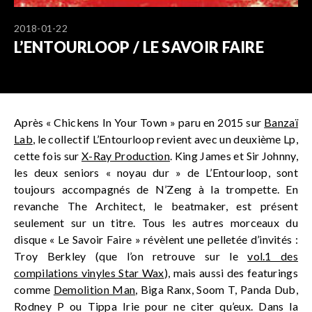
2018-01-22
L’ENTOURLOOP / LE SAVOIR FAIRE
Après « Chickens In Your Town » paru en 2015 sur
Banzaï
Lab
, le collectif L’Entourloop revient avec un deuxième Lp,
cette fois sur
X-Ray Production
. King James et Sir Johnny,
les deux seniors « noyau dur » de L’Entourloop, sont
toujours accompagnés de N’Zeng à la trompette. En
revanche The Architect, le beatmaker, est présent
seulement sur un titre. Tous les autres morceaux du
disque « Le Savoir Faire » révèlent une pelletée d’invités :
Troy Berkley (que l’on retrouve sur le
vol.1 des
compilations vinyles Star Wax
), mais aussi des featurings
comme
Demolition Man
, Biga Ranx, Soom T, Panda Dub,
Rodney P ou Tippa Irie pour ne citer qu’eux. Dans la