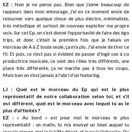
EZ
: Non je ne pense pas. Bien que j'aime beaucoup de
rappeurs dans mon entourage, j'ai en ce moment envie de
retourner vers quelque chose de plus électro, minimaliste,
très mélodique et surtout de nouveau exploiter ma propre
voix. Sur cet Ep, on s'est donné l'opportunité de faire des égo
trips, et donc c'était la première fois que je faisais un
morceau de A à Z toute seule, ça m'a plu. J'ai envie de tirer ce
fil. Et puis, ce n'est pas si évident de passer d'ingé son à co
productrice musicale, ce sont des rôles très différents, une
place très différente, ça ne marche pas à tous les coups.
Mais bon on n'est jamais à l'abri d'un featuring.
LJ : Quel est le morceau du Ep qui est le plus
représentatif de notre collaboration selon toi, et s'il
est différent, quel est le morceau avec lequel tu as le
plus d’affinités ?
EZ
: « Au bord » est pour moi le morceau le plus
représentatif : un matin, tu m'a envoyé un beat auquel tu
croyais moyen, moi je le kiffe direct, et je ne le lâche plus. Du