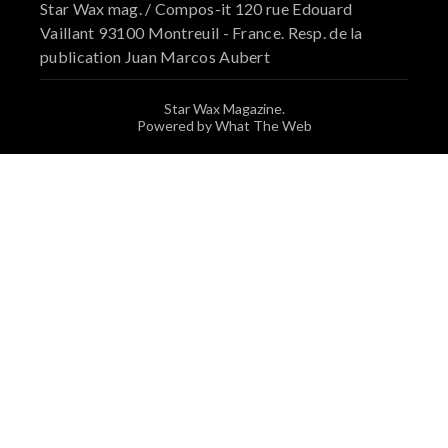
Star Wax mag. / Compos-it 120 rue Edouard
Vaillant 93100 Montreuil - France. Resp. de la
publication Juan Marcos Aubert
Star Wax Magazine.
Powered by What The Web