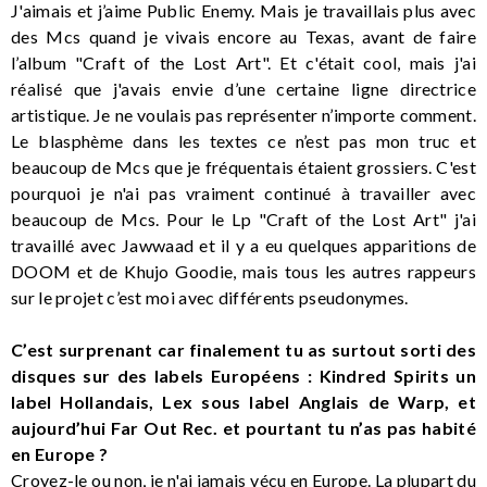
J'aimais et j’aime Public Enemy. Mais je travaillais plus avec
des Mcs quand je vivais encore au Texas, avant de faire
l’album "Craft of the Lost Art". Et c'était cool, mais j'ai
réalisé que j'avais envie d’une certaine ligne directrice
artistique. Je ne voulais pas représenter n’importe comment.
Le blasphème dans les textes ce n’est pas mon truc et
beaucoup de Mcs que je fréquentais étaient grossiers. C'est
pourquoi je n'ai pas vraiment continué à travailler avec
beaucoup de Mcs. Pour le Lp "Craft of the Lost Art" j'ai
travaillé avec Jawwaad et il y a eu quelques apparitions de
DOOM et de Khujo Goodie, mais tous les autres rappeurs
sur le projet c’est moi avec différents pseudonymes.
C’est surprenant car finalement tu as surtout sorti des
disques sur des labels Européens : Kindred Spirits un
label Hollandais, Lex sous label Anglais de Warp, et
aujourd’hui Far Out Rec. et pourtant tu n’as pas habité
en Europe ?
Croyez-le ou non, je n'ai jamais vécu en Europe. La plupart du