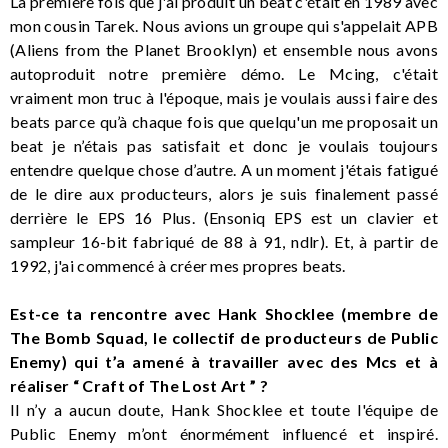
La première fois que j'ai produit un beat c'était en 1989 avec
mon cousin Tarek. Nous avions un groupe qui s'appelait APB
(Aliens from the Planet Brooklyn) et ensemble nous avons
autoproduit notre première démo. Le Mcing, c'était
vraiment mon truc à l'époque, mais je voulais aussi faire des
beats parce qu’à chaque fois que quelqu'un me proposait un
beat je n’étais pas satisfait et donc je voulais toujours
entendre quelque chose d’autre. A un moment j'étais fatigué
de le dire aux producteurs, alors je suis finalement passé
derrière le EPS 16 Plus. (Ensoniq EPS est un clavier et
sampleur 16-bit fabriqué de 88 à 91, ndlr). Et, à partir de
1992, j'ai commencé à créer mes propres beats.
Est-ce ta rencontre avec Hank Shocklee (membre de
The Bomb Squad, le collectif de producteurs de Public
Enemy) qui t’a amené à travailler avec des Mcs et à
réaliser “ Craft of The Lost Art ” ?
Il n’y a aucun doute, Hank Shocklee et toute l'équipe de
Public Enemy m’ont énormément influencé et inspiré.