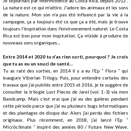
Je séjournais par intermittence au Costa Rica, depuis 2012 .
La nature est ce qui m'attire. J'adore les animaux et les sons
de la nature. Mon son n'a pas été influencé par la vie à la
campagne, ça a toujours été ce que ça a été, mais je trouve
toujours l'inspiration dans l'environnement naturel. Le Costa
Rica est bon pour mon inspiration. Ça m'aide à produire de
nouveaux sons organiques...
Entre 2014 et 2020 tu n’as rien sorti, pourquoi ? Je crois
que tu as eu un souci de santé…
Tu as raté des sorties, en 2014 il y a eu l’Ep “ Flora ” qui
inaugure Viberian Trilogy. Puis, pour entendre certains des
travaux que j’ai publiés entre 2015 et 2016, je te suggère de
consulter la trilogie Lost Pieces de Jarel (vol. 1-3) via mon
Bandcamp. Mais c’est vrai que j’ai eu des galères pendant
cette période parce que j’ai eu plusieurs bugs informatiques
et des plantages de disque dur. Alors j’ai perdu des fichiers
originaux. Plus récemment, en 2018, j’ai lancé l’Ep “
Micröclimate ” inspiré des années 80 / Future New Wave.