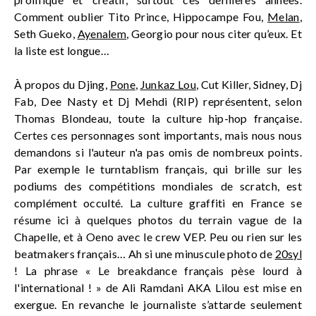
Comment oublier Tito Prince, Hippocampe Fou,
Melan
,
Seth Gueko,
Ayenalem
, Georgio pour nous citer qu’eux. Et
la liste est longue…
À propos du Djing,
Pone
,
Junkaz Lou
, Cut Killer, Sidney, Dj
Fab, Dee Nasty et Dj Mehdi (RIP) représentent, selon
Thomas Blondeau, toute la culture hip-hop française.
Certes ces personnages sont importants, mais nous nous
demandons si l'auteur n'a pas omis de nombreux points.
Par exemple le turntablism français, qui brille sur les
podiums des compétitions mondiales de scratch, est
complément occulté. La culture graffiti en France se
résume ici à quelques photos du terrain vague de la
Chapelle, et à Oeno avec le crew VEP. Peu ou rien sur les
beatmakers français… Ah si une minuscule photo de
20syl
! La phrase « Le breakdance français pèse lourd à
l'international ! » de Ali Ramdani AKA Lilou est mise en
exergue. En revanche le journaliste s’attarde seulement