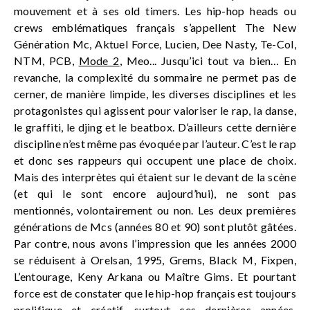
mouvement et à ses old timers. Les hip-hop heads ou
crews emblématiques français s’appellent The New
Génération Mc, Aktuel Force, Lucien, Dee Nasty, Te-Col,
NTM, PCB,
Mode 2
, Meo... Jusqu’ici tout va bien… En
revanche, la complexité du sommaire ne permet pas de
cerner, de manière limpide, les diverses disciplines et les
protagonistes qui agissent pour valoriser le rap, la danse,
le graffiti, le djing et le beatbox. D’ailleurs cette dernière
discipline n’est même pas évoquée par l’auteur. C’est le rap
et donc ses rappeurs qui occupent une place de choix.
Mais des interprètes qui étaient sur le devant de la scène
(et qui le sont encore aujourd’hui), ne sont pas
mentionnés, volontairement ou non. Les deux premières
générations de Mcs (années 80 et 90) sont plutôt gâtées.
Par contre, nous avons l’impression que les années 2000
se réduisent à Orelsan, 1995, Grems, Black M, Fixpen,
L’entourage, Keny Arkana ou Maître Gims. Et pourtant
force est de constater que le hip-hop français est toujours
prolifique et créatif, surtout ces dernières années.