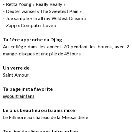
- Retta Young « Really Really »
- Dexter wansel « The Sweetest Pain »
- Joe sample « In all my Wildest Dream »
- Zapp « Computer Love »
Ta 1ère approche du Djing
Au collège dans les années 70 pendant les boums, avec 2
mange-disques et une pile de 45tours
Un verre de
Saint Amour
Ta page Insta favorite
@soultrainfans
Le plus beau lieu où tu aies mixé
Le Fillmore au château de la Messardiére
Ton lieu de rêve pour faire un live