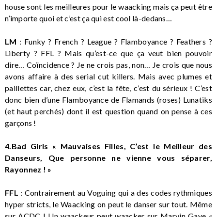
house sont les meilleures pour le waacking mais ça peut être
n’importe quoi et c’est ça qui est cool là-dedans…
LM
: Funky ? French ? League ? Flamboyance ? Feathers ?
Liberty ? FFL ? Mais qu’est-ce que ça veut bien pouvoir
dire… Coïncidence ? Je ne crois pas, non… Je crois que nous
avons affaire à des serial cut killers. Mais avec plumes et
paillettes car, chez eux, c’est la fête, c’est du sérieux ! C’est
donc bien d’une Flamboyance de Flamands (roses) Lunatiks
(et haut perchés) dont il est question quand on pense à ces
garçons !
4.Bad Girls « Mauvaises Filles, C’est le Meilleur des
Danseurs, Que personne ne vienne vous séparer,
Rayonnez ! »
FFL
: Contrairement au Voguing qui a des codes rythmiques
hyper stricts, le Waacking on peut le danser sur tout. Même
sur ACDC ! Un waackeur peut waacker sur Marvin Gaye «