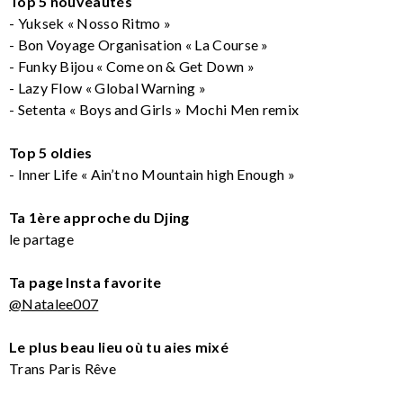
Top 5 nouveautés
- Yuksek « Nosso Ritmo »
- Bon Voyage Organisation « La Course »
- Funky Bijou « Come on & Get Down »
- Lazy Flow « Global Warning »
- Setenta « Boys and Girls » Mochi Men remix
Top 5 oldies
- Inner Life « Ain’t no Mountain high Enough »
Ta 1ère approche du Djing
le partage
Ta page Insta favorite
@Natalee007
Le plus beau lieu où tu aies mixé
Trans Paris Rêve