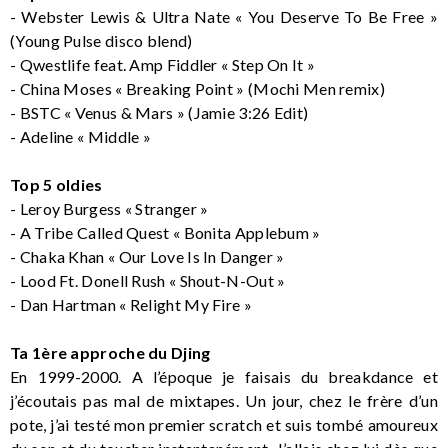
- Webster Lewis & Ultra Nate « You Deserve To Be Free »
(Young Pulse disco blend)
- Qwestlife feat. Amp Fiddler « Step On It »
- China Moses « Breaking Point » (Mochi Men remix)
- BSTC « Venus & Mars » (Jamie 3:26 Edit)
- Adeline « Middle »
Top 5 oldies
- Leroy Burgess « Stranger »
- A Tribe Called Quest « Bonita Applebum »
- Chaka Khan « Our Love Is In Danger »
- Lood Ft. Donell Rush « Shout-N-Out »
- Dan Hartman « Relight My Fire »
Ta 1ère approche du Djing
En 1999-2000. A l’époque je faisais du breakdance et
j’écoutais pas mal de mixtapes. Un jour, chez le frère d’un
pote, j’ai testé mon premier scratch et suis tombé amoureux