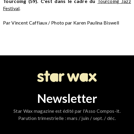
Tourcoing (59). C’est dans le cadre du
Tourcoing Jazz
Festival
.
Par Vincent Caffiaux / Photo par Karen Paulina Biswell
Newsletter
Star Wax magazine est édité par l'Asso Compos-it.
Parution trimestrielle : mars / juin / sept. / déc.
796