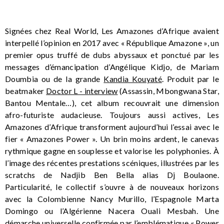
Signées chez Real World, Les Amazones d’Afrique avaient
interpellé l’opinion en 2017 avec « République Amazone », un
premier opus truffé de dubs abyssaux et ponctué par les
messages d’émancipation d’Angélique Kidjo, de Mariam
Doumbia ou de la grande
Kandia Kouyaté
. Produit par le
beatmaker
Doctor L - interview
(Assassin, Mbongwana Star,
Bantou Mentale…), cet album recouvrait une dimension
afro-futuriste audacieuse. Toujours aussi actives, Les
Amazones d’Afrique transforment aujourd’hui l’essai avec le
fier « Amazones Power ». Un brin moins ardent, le canevas
rythmique gagne en souplesse et valorise les polyphonies. À
l’image des récentes prestations scéniques, illustrées par les
scratchs de Nadjib Ben Bella alias Dj Boulaone.
Particularité, le collectif s’ouvre à de nouveaux horizons
avec la Colombienne Nancy Murillo, l’Espagnole Marta
Domingo ou l’Algérienne Nacera Ouali Mesbah. Une
démarche universelle confirmée par l’emblématique « Power