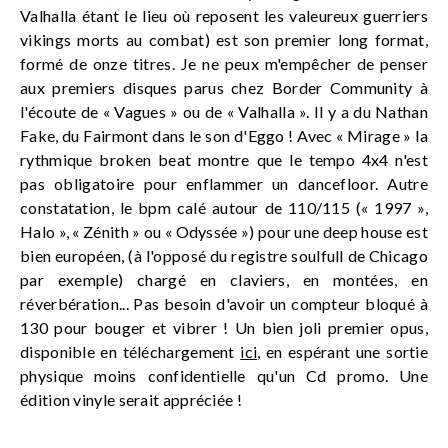
Valhalla étant le lieu où reposent les valeureux guerriers
vikings morts au combat) est son premier long format,
formé de onze titres. Je ne peux m'empêcher de penser
aux premiers disques parus chez Border Community à
l'écoute de « Vagues » ou de « Valhalla ». Il y a du Nathan
Fake, du Fairmont dans le son d'Eggo ! Avec « Mirage » la
rythmique broken beat montre que le tempo 4x4 n'est
pas obligatoire pour enflammer un dancefloor. Autre
constatation, le bpm calé autour de 110/115 (« 1997 »,
Halo », « Zénith » ou « Odyssée ») pour une deep house est
bien européen, (à l'opposé du registre soulfull de Chicago
par exemple) chargé en claviers, en montées, en
réverbération... Pas besoin d'avoir un compteur bloqué à
130 pour bouger et vibrer ! Un bien joli premier opus,
disponible en téléchargement
ici
, en espérant une sortie
physique moins confidentielle qu'un Cd promo. Une
édition vinyle serait appréciée !