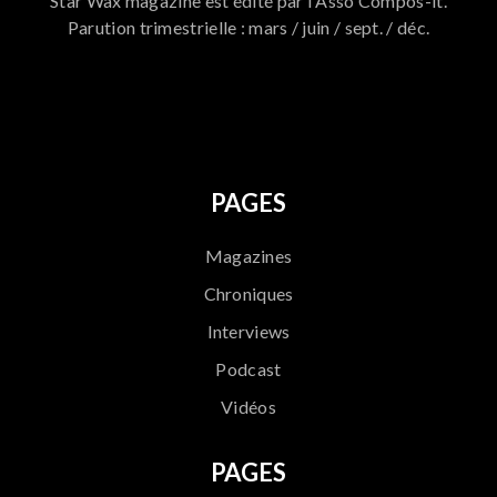
Star Wax magazine est édité par l'Asso Compos-it.
Parution trimestrielle : mars / juin / sept. / déc.
796
PAGES
Magazines
Chroniques
Interviews
Podcast
Vidéos
PAGES