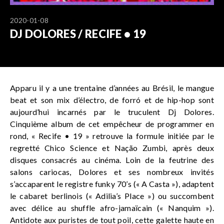
2020-01-08
DJ DOLORES / RECIFE • 19
Apparu il y a une trentaine d’années au Brésil, le mangue
beat et son mix d’électro, de forró et de hip-hop sont
aujourd’hui incarnés par le truculent Dj Dolores.
Cinquième album de cet empêcheur de programmer en
rond, « Recife • 19 » retrouve la formule initiée par le
regretté Chico Science et Nação Zumbi, après deux
disques consacrés au cinéma. Loin de la feutrine des
salons cariocas, Dolores et ses nombreux invités
s’accaparent le registre funky 70’s (« A Casta »), adaptent
le cabaret berlinois (« Adilia’s Place ») ou succombent
avec délice au shuffle afro-jamaïcain (« Nanquim »).
Antidote aux puristes de tout poil, cette galette haute en