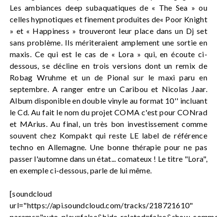
Les ambiances deep subaquatiques de « The Sea » ou
celles hypnotiques et finement produites de« Poor Knight
» et « Happiness » trouveront leur place dans un Dj set
sans problème. Ils mériteraient amplement une sortie en
maxis. Ce qui est le cas de « Lora » qui, en écoute ci-
dessous, se décline en trois versions dont un remix de
Robag Wruhme et un de Pional sur le maxi paru en
septembre. A ranger entre un Caribou et Nicolas Jaar.
Album disponible en double vinyle au format 10'' incluant
le Cd. Au fait le nom du projet COMA c'est pour CONrad
et MArius. Au final, un très bon investissement comme
souvent chez Kompakt qui reste LE label de référence
techno en Allemagne. Une bonne thérapie pour ne pas
passer l'automne dans un état... comateux ! Le titre "Lora",
en exemple ci-dessous, parle de lui même.
[soundcloud
url="https://api.soundcloud.com/tracks/218721610"
params="auto_play=false&hide_related=false&show_comme