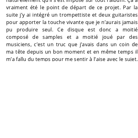
vraiment été le point de départ de ce projet. Par la
suite j’y ai intégré un trompettiste et deux guitaristes
pour apporter la touche vivante que je n’aurais jamais
pu produire seul. Ce disque est donc a moitié
composé de samples et a moitié joué par des
musiciens, c’est un truc que j’avais dans un coin de
ma tête depuis un bon moment et en même temps il
m’a fallu du temps pour me sentir à l’aise avec le sujet.
Je trouve ça cool comme approche de produire une
musique codifiée comme la pure musique
électronique mais avec la liberté et le côté vivant
qu’apportent les musiciens.
Tu as aussi plusieurs invités, s’agit-il seulement
d’un noyau de copains de Rennes ?
La musique c’est avant tout une histoire de copains
pour moi. Je n’ai jamais fait ça tout seul et j’ai passé
dix années en groupe avec mes 2 acolytes de la Fab’ il