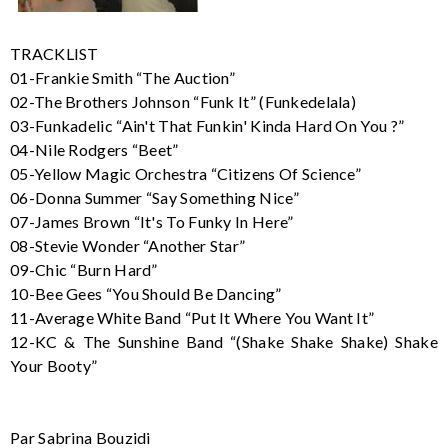
TRACKLIST
01-Frankie Smith “The Auction”
02-The Brothers Johnson “Funk It” (Funkedelala)
03-Funkadelic “Ain't That Funkin' Kinda Hard On You ?”
04-Nile Rodgers “Beet”
05-Yellow Magic Orchestra “Citizens Of Science”
06-Donna Summer “Say Something Nice”
07-James Brown “It's To Funky In Here”
08-Stevie Wonder “Another Star”
09-Chic “Burn Hard”
10-Bee Gees “You Should Be Dancing”
11-Average White Band “Put It Where You Want It”
12-KC & The Sunshine Band “(Shake Shake Shake) Shake
Your Booty”
Par Sabrina Bouzidi