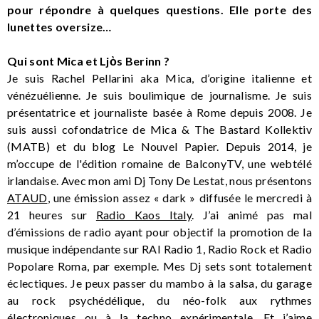
pour répondre à quelques questions. Elle porte des
lunettes oversize…
Qui sont Mica et Ljὸs Berinn ?
Je suis Rachel Pellarini aka Mica, d’origine italienne et
vénézuélienne. Je suis boulimique de journalisme. Je suis
présentatrice et journaliste basée à Rome depuis 2008. Je
suis aussi cofondatrice de Mica & The Bastard Kollektiv
(MATB) et du blog Le Nouvel Papier. Depuis 2014, je
m’occupe de l'édition romaine de BalconyTV, une webtélé
irlandaise. Avec mon ami Dj Tony De Lestat, nous présentons
ATAUD
, une émission assez « dark » diffusée le mercredi à
21 heures sur
Radio Kaos Italy
. J’ai animé pas mal
d’émissions de radio ayant pour objectif la promotion de la
musique indépendante sur RAI Radio 1, Radio Rock et Radio
Popolare Roma, par exemple. Mes Dj sets sont totalement
éclectiques. Je peux passer du mambo à la salsa, du garage
au rock psychédélique, du néo-folk aux rythmes
électroniques ou à la techno expérimentale. Et j’aime