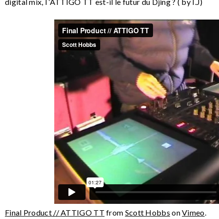
digital mix, l ‘ATTIGO TT est-il le futur du Djing ? ( by I.J)
Final Product // ATTIGO TT
from
Scott Hobbs
on
Vimeo
.